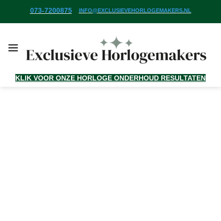
Ga
073-7200875
INFO@EXCLUSIEVEHORLOGEMAKERS.NL
naar
inhoud
KLIK VOOR ONZE HORLOGE ONDERHOUD RESULTATEN