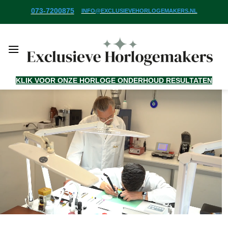
Ga
073-7200875
INFO@EXCLUSIEVEHORLOGEMAKERS.NL
naar
inhoud
KLIK VOOR ONZE HORLOGE ONDERHOUD RESULTATEN