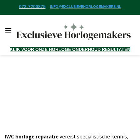
Ga
073-7200875
INFO@EXCLUSIEVEHORLOGEMAKERS.NL
naar
inhoud
KLIK VOOR ONZE HORLOGE ONDERHOUD RESULTATEN
IWC horloge reparatie
vereist specialistische kennis,