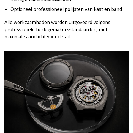
Optioneel professioneel polijsten van kast en band
Alle werkzaamheden worden uitgevoerd volgens
professionele horlogemakersstandaarden, met
maximale aandacht voor detail.