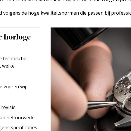
 volgens de hoge kwaliteitsnormen die passen bij profess
r horloge
e technische
t welke
e voeren wij
revisie
van het uurwerk
ens specificaties