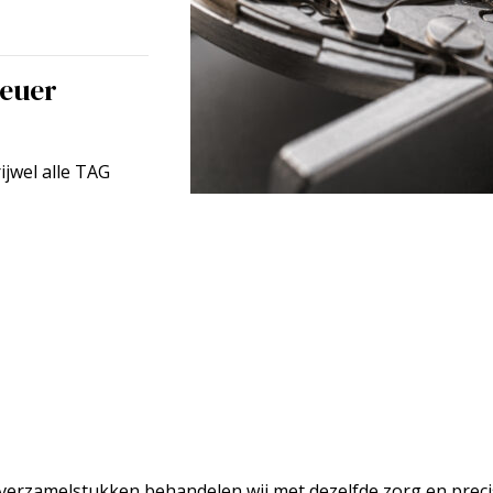
Heuer
ijwel alle TAG
 verzamelstukken behandelen wij met dezelfde zorg en preci