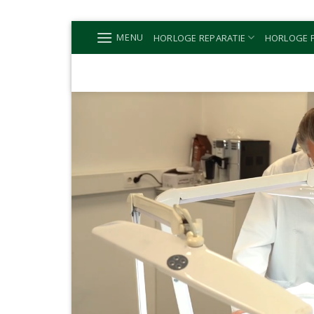
Ga
MENU
HORLOGE REPARATIE
HORLOGE P
naar
inhoud