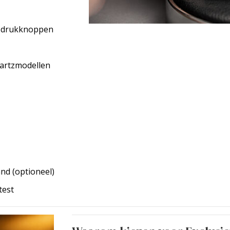
f drukknoppen
uartzmodellen
and (optioneel)
test