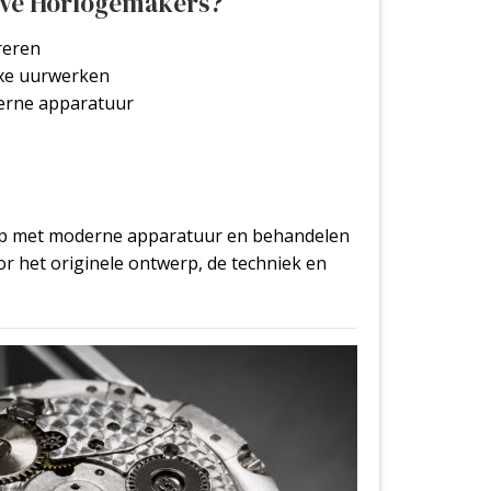
eve Horlogemakers?
reren
xe uurwerken
erne apparatuur
ap met moderne apparatuur en behandelen
r het originele ontwerp, de techniek en