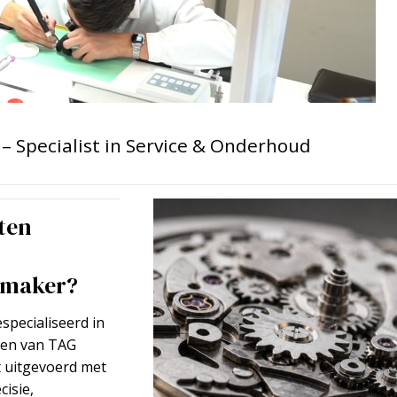
– Specialist in Service & Onderhoud
ten
emaker?
specialiseerd in
len van TAG
t uitgevoerd met
isie,