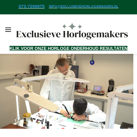
Ga
073-7200875
INFO@EXCLUSIEVEHORLOGEMAKERS.NL
naar
inhoud
KLIK VOOR ONZE HORLOGE ONDERHOUD RESULTATEN