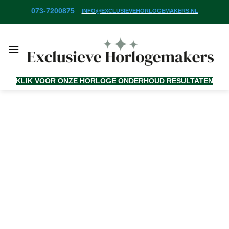
Ga
073-7200875
INFO@EXCLUSIEVEHORLOGEMAKERS.NL
naar
inhoud
KLIK VOOR ONZE HORLOGE ONDERHOUD RESULTATEN