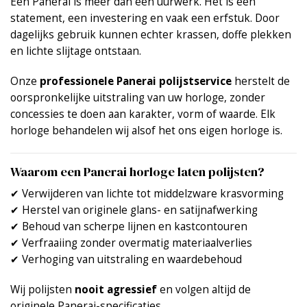
Een Panerai is meer dan een uurwerk. Het is een
statement, een investering en vaak een erfstuk. Door
dagelijks gebruik kunnen echter krassen, doffe plekken
en lichte slijtage ontstaan.
Onze
professionele Panerai polijstservice
herstelt de
oorspronkelijke uitstraling van uw horloge, zonder
concessies te doen aan karakter, vorm of waarde. Elk
horloge behandelen wij alsof het ons eigen horloge is.
Waarom een Panerai horloge laten polijsten?
✔ Verwijderen van lichte tot middelzware krasvorming
✔ Herstel van originele glans- en satijnafwerking
✔ Behoud van scherpe lijnen en kastcontouren
✔ Verfraaiing zonder overmatig materiaalverlies
✔ Verhoging van uitstraling en waardebehoud
Wij polijsten
nooit agressief
en volgen altijd de
originele Panerai-specificaties.