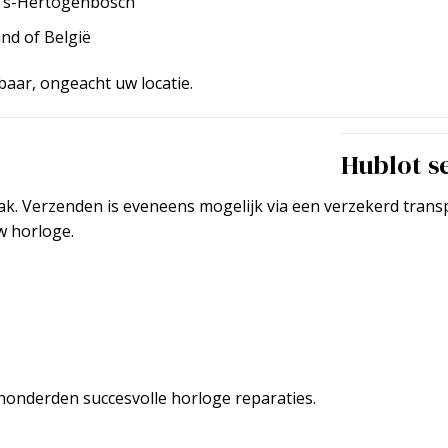
n ’s-Hertogenbosch
nd of België
kbaar, ongeacht uw locatie.
Hublot s
ak. Verzenden is eveneens mogelijk via een verzekerd transp
w horloge.
t honderden
succesvolle horloge reparaties.