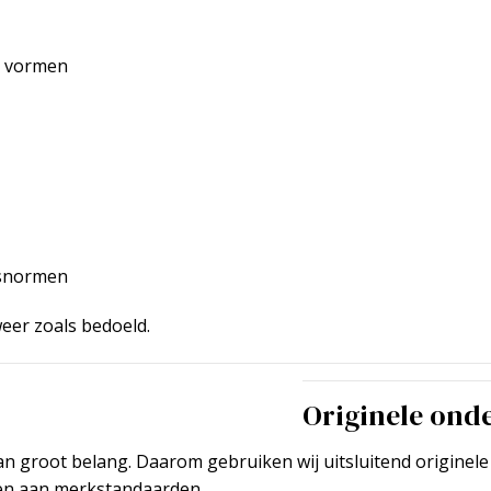
e vormen
tsnormen
eer zoals bedoeld.
Originele ond
t van groot belang. Daarom gebruiken wij uitsluitend origine
en aan merkstandaarden.