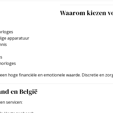
Waarom kiezen vo
horloges
dige apparatuur
nnis
es
 horloges
een hoge financiële en emotionele waarde. Discretie en zorg
and en België
en servicen: