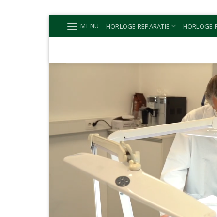
Ga
MENU
HORLOGE REPARATIE
HORLOGE P
naar
inhoud