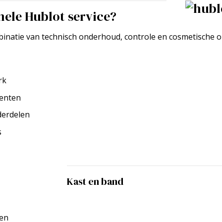
nele Hublot service?
binatie van technisch onderhoud, controle en cosmetische op
rk
nenten
derdelen
s
Kast en band
gen