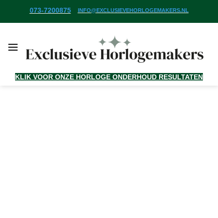
Ga
073-7200875
INFO@EXCLUSIEVEHORLOGEMAKERS.NL
naar
inhoud
KLIK VOOR ONZE HORLOGE ONDERHOUD RESULTATEN