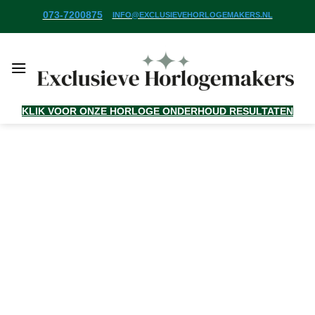
Ga
073-7200875
INFO@EXCLUSIEVEHORLOGEMAKERS.NL
naar
inhoud
KLIK VOOR ONZE HORLOGE ONDERHOUD RESULTATEN