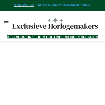
Ga
073-7200875
INFO@EXCLUSIEVEHORLOGEMAKERS.NL
naar
inhoud
KLIK VOOR ONZE HORLOGE ONDERHOUD RESULTATEN