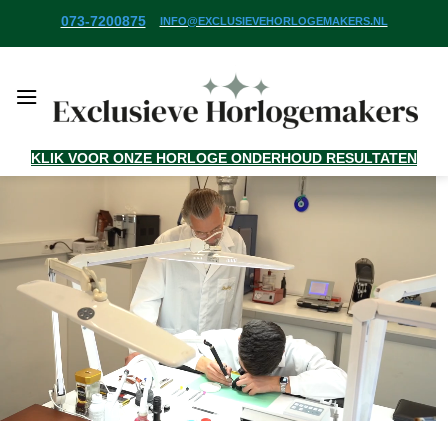
Ga
073-7200875
INFO@EXCLUSIEVEHORLOGEMAKERS.NL
naar
inhoud
KLIK VOOR ONZE HORLOGE ONDERHOUD RESULTATEN