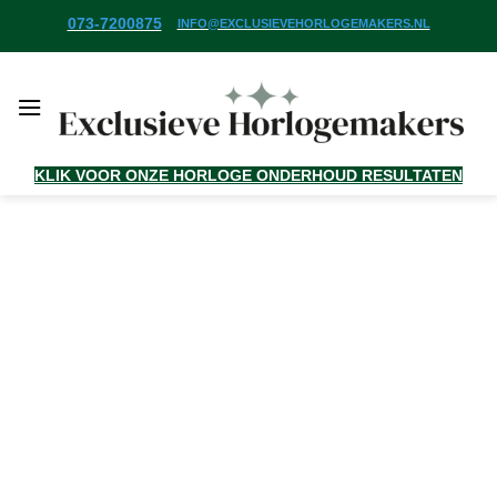
Ga
073-7200875
INFO@EXCLUSIEVEHORLOGEMAKERS.NL
naar
inhoud
KLIK VOOR ONZE HORLOGE ONDERHOUD RESULTATEN