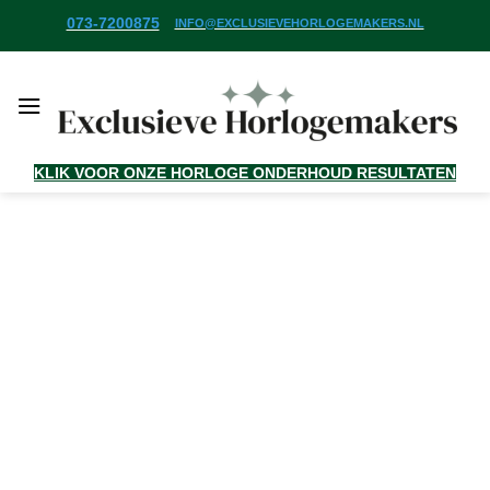
Ga
073-7200875
INFO@EXCLUSIEVEHORLOGEMAKERS.NL
naar
inhoud
KLIK VOOR ONZE HORLOGE ONDERHOUD RESULTATEN