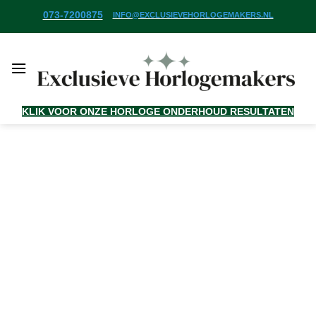
Ga
073-7200875
INFO@EXCLUSIEVEHORLOGEMAKERS.NL
naar
inhoud
KLIK VOOR ONZE HORLOGE ONDERHOUD RESULTATEN