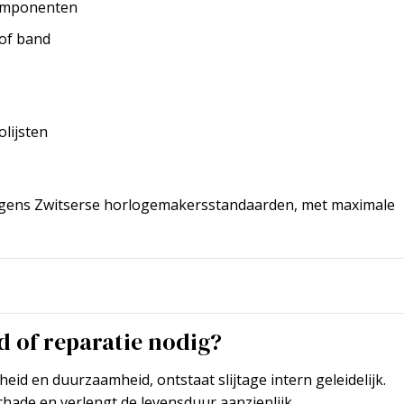
componenten
 of band
lijsten
gens Zwitserse horlogemakersstandaarden, met maximale
 of reparatie nodig?
d en duurzaamheid, ontstaat slijtage intern geleidelijk.
hade en verlengt de levensduur aanzienlijk.