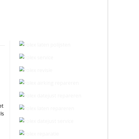
et
ls