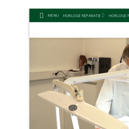
Ga
MENU
HORLOGE REPARATIE
HORLOGE P
naar
inhoud