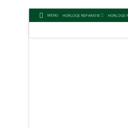
Ga
MENU
HORLOGE REPARATIE
HORLOGE P
naar
inhoud