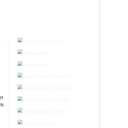
et
ls