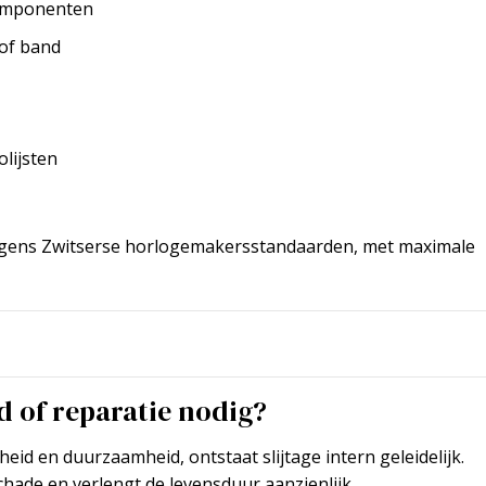
componenten
 of band
lijsten
gens Zwitserse horlogemakersstandaarden, met maximale
 of reparatie nodig?
d en duurzaamheid, ontstaat slijtage intern geleidelijk.
hade en verlengt de levensduur aanzienlijk.