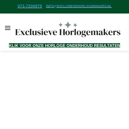
Ga
073-7200875
INFO@EXCLUSIEVEHORLOGEMAKERS.NL
naar
inhoud
KLIK VOOR ONZE HORLOGE ONDERHOUD RESULTATEN